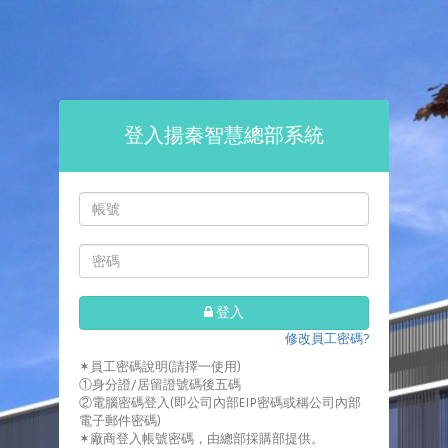
登入揚秦智慧總部系統
登入
修改員工密碼?
✶員工密碼說明(請擇一使用)
①身分證/居留證號碼後五碼
②電腦密碼登入(即公司內部EIP密碼或稱公司內部
電子郵件密碼)
✶廠商登入帳號密碼，由總部採購部提供。